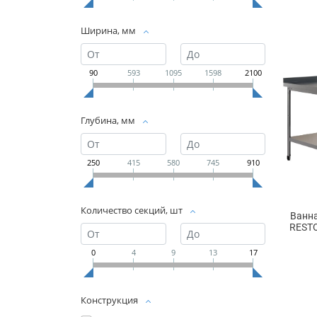
Ширина, мм
90
593
1095
1598
2100
Глубина, мм
250
415
580
745
910
Количество секций, шт
Ванн
RESTO
0
4
9
13
17
Конструкция