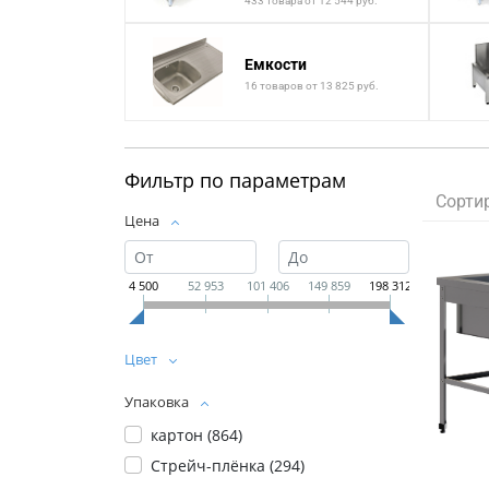
433 товара от 12 544 руб.
Емкости
16 товаров от 13 825 руб.
Фильтр по параметрам
Сорти
Цена
4 500
52 953
101 406
149 859
198 312
Цвет
Упаковка
картон (
864
)
Стрейч-плёнка (
294
)