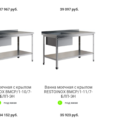
37 967 руб.
39 097 руб.
оечная с крылом
Ванна моечная с крылом
OX ВМСР/1-10/7-
RESTOINOX ВМСР/1-11/7-
БЛП-ЭН
БЛП-ЭН
под заказ
под заказ
34 152 руб.
35 923 руб.