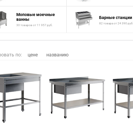
Моповые моечные
Барные станции
ванны
82 товара от 24 390 руб
30 товаров от 11 957 руб.
ровать по:
цене
названию