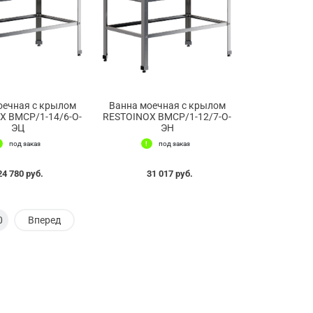
оечная с крылом
Ванна моечная с крылом
X ВМСР/1-14/6-О-
RESTOINOX ВМСР/1-12/7-О-
ЭЦ
ЭН
под заказ
под заказ
24 780 руб.
31 017 руб.
0
Вперед