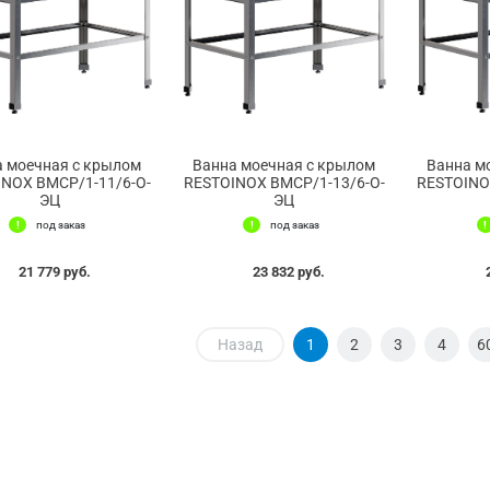
а моечная с крылом
Ванна моечная с крылом
Ванна м
NOX ВМСР/1-11/6-О-
RESTOINOX ВМСР/1-13/6-О-
RESTOINO
ЭЦ
ЭЦ
под заказ
под заказ
21 779 руб.
23 832 руб.
Назад
1
2
3
4
6