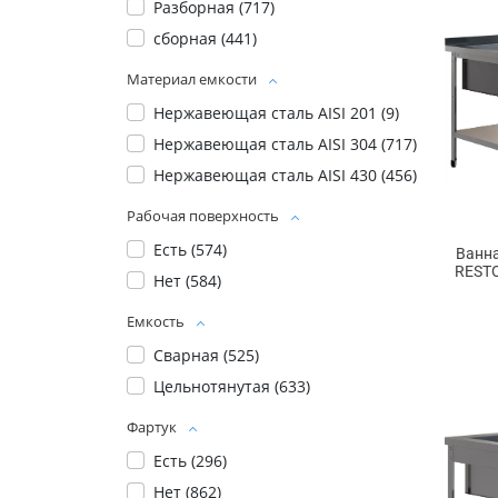
Разборная (
717
)
сборная (
441
)
Материал емкости
Нержавеющая сталь AISI 201 (
9
)
Нержавеющая сталь AISI 304 (
717
)
Нержавеющая сталь AISI 430 (
456
)
Рабочая поверхность
Есть (
574
)
Ванн
RESTO
Нет (
584
)
Емкость
Сварная (
525
)
Цельнотянутая (
633
)
Фартук
Есть (
296
)
Нет (
862
)