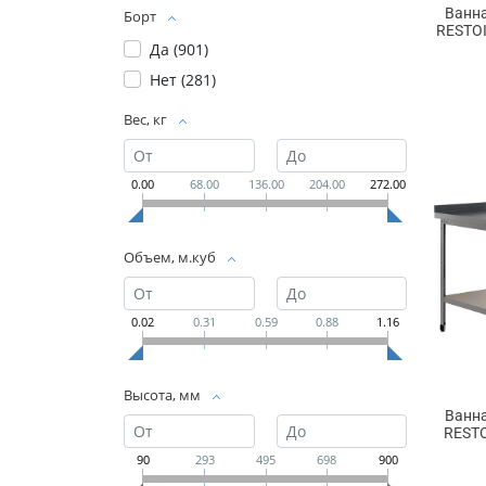
Ванн
Борт
RESTOI
Да (
901
)
Нет (
281
)
Вес, кг
0.00
68.00
136.00
204.00
272.00
Объем, м.куб
0.02
0.31
0.59
0.88
1.16
Высота, мм
Ванн
RESTO
90
293
495
698
900