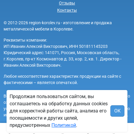
Отзывы
Контакты
© 2012-2026 region-korolev.ru - изготовление и продажа
металлической мебели в Королеве.
Реквизиты компании:
ИП Иванин Алексей Викторович, ИНН 501811145203
Юридический адрес: 141071, Россия, Московская область,
г.Королев, пр-кт Космонавтов д. 33, кор. 2, кв. 1. Директор -
Иванин Алексей Викторович.
Любое несоответствие характеристик продукции на сайте с
фактическими – является опечаткой.
Вся информация на сайте region-korolev.ru носит исключительно
Продолжая пользоваться сайтом, вы
ознакомительный и справочный характер и ни при каких
соглашаетесь на обработку данных cookies
условиях не является публичной офертой. Всю дополнительную
для корректной работы сайта, анализа его
ОК
информацию можно узнать по телефонам указанным на сайте.
посещаемости и других целей,
предусмотренных
Политикой
.