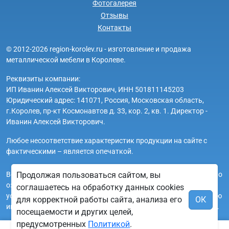
Фотогалерея
Отзывы
Контакты
© 2012-2026 region-korolev.ru - изготовление и продажа
металлической мебели в Королеве.
Реквизиты компании:
ИП Иванин Алексей Викторович, ИНН 501811145203
Юридический адрес: 141071, Россия, Московская область,
г.Королев, пр-кт Космонавтов д. 33, кор. 2, кв. 1. Директор -
Иванин Алексей Викторович.
Любое несоответствие характеристик продукции на сайте с
фактическими – является опечаткой.
Вся информация на сайте region-korolev.ru носит исключительно
Продолжая пользоваться сайтом, вы
ознакомительный и справочный характер и ни при каких
соглашаетесь на обработку данных cookies
условиях не является публичной офертой. Всю дополнительную
для корректной работы сайта, анализа его
ОК
информацию можно узнать по телефонам указанным на сайте.
посещаемости и других целей,
предусмотренных
Политикой
.