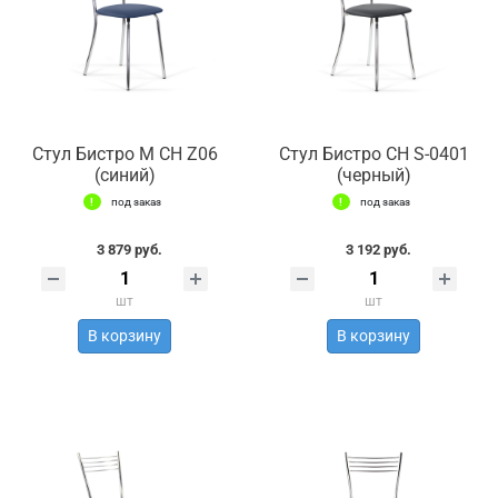
Стул Бистро М СН Z06
Стул Бистро СН S-0401
(синий)
(черный)
под заказ
под заказ
3 879 руб.
3 192 руб.
шт
шт
В корзину
В корзину