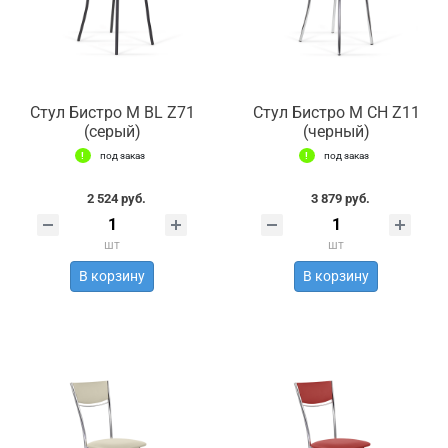
Стул Бистро М BL Z71
Стул Бистро М СН Z11
(серый)
(черный)
под заказ
под заказ
2 524 руб.
3 879 руб.
шт
шт
В корзину
В корзину