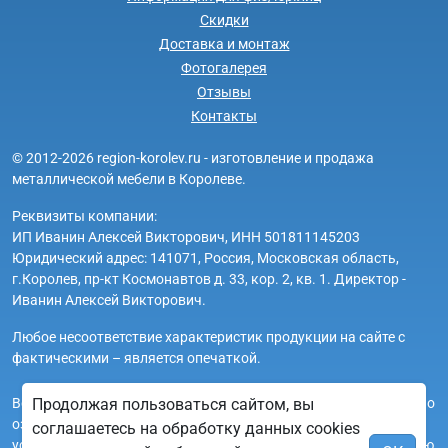
Скидки
Доставка и монтаж
Фотогалерея
Отзывы
Контакты
© 2012-2026 region-korolev.ru - изготовление и продажа
металлической мебели в Королеве.
Реквизиты компании:
ИП Иванин Алексей Викторович, ИНН 501811145203
Юридический адрес: 141071, Россия, Московская область,
г.Королев, пр-кт Космонавтов д. 33, кор. 2, кв. 1. Директор -
Иванин Алексей Викторович.
Любое несоответствие характеристик продукции на сайте с
фактическими – является опечаткой.
Продолжая пользоваться сайтом, вы
Вся информация на сайте region-korolev.ru носит исключительно
ознакомительный и справочный характер и ни при каких
соглашаетесь на обработку данных cookies
условиях не является публичной офертой. Всю дополнительную