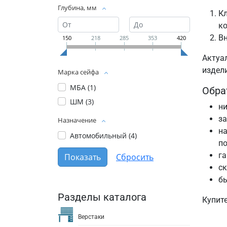
Глубина, мм
Кл
ко
Вн
150
218
285
353
420
Актуа
издели
Марка сейфа
МБА (
1
)
Обра
ШМ (
3
)
ни
за
Назначение
на
Автомобильный (
4
)
по
га
с
бы
Разделы каталога
Купит
Верстаки