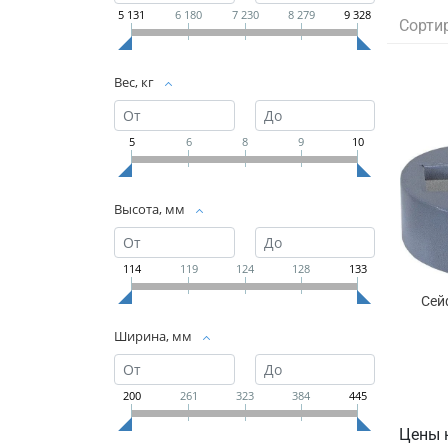
5 131
6 180
7 230
8 279
9 328
Сорти
Вес, кг
5
6
8
9
10
Высота, мм
114
119
124
128
133
Сей
Ширина, мм
200
261
323
384
445
Цены 