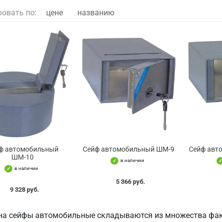
ровать по:
цене
названию
ф автомобильный
Сейф автомобильный ШМ-9
Сейф авт
ШМ-10
в наличии
в наличии
5 366 руб.
9 328 руб.
на сейфы автомобильные складываются из множества фак