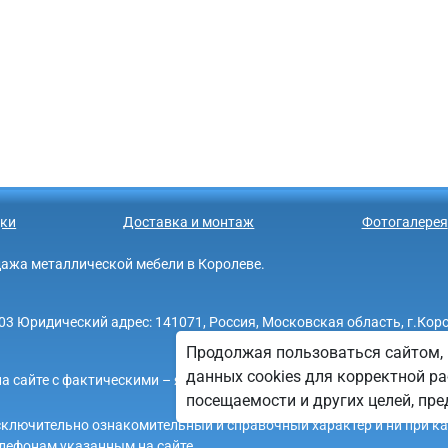
ки
Доставка и монтаж
Фотогалерея
родажа металлической мебели в Королеве.
Юридический адрес: 141071, Россия, Московская область, г.Королев,
Продолжая пользоваться сайтом, 
данных cookies для корректной ра
а сайте с фактическими – является опечаткой.
посещаемости и других целей, п
 исключительно ознакомительный и справочный характер и ни при к
лефонам указанным на сайте.