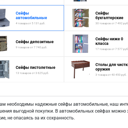
Сейфы
Сейфы
автомобильные
бухгалтерские
4 товара от 5 131 руб.
30 товаров от 7 492 руб
Сейфы ниже 0
Сейфы депозитные
класса
9 товаров от 7 740 руб.
17 товаров от 7 577 руб
Столы для чистк
Сейфы пистолетные
оружия
13 товаров от 3 625 руб.
3 товара от 40 450 руб.
вам необходимы надежные сейфы автомобильные, наш инте
шения выгодной покупки. В автомобильных сейфах можно х
ие, не опасаясь за их сохранность.