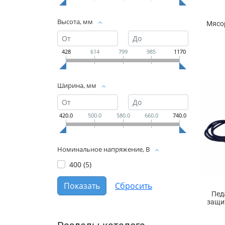
Высота, мм
Мясо
428
614
799
985
1170
Ширина, мм
420.0
500.0
580.0
660.0
740.0
Номинальное напряжение, В
400 (
5
)
Пед
защи