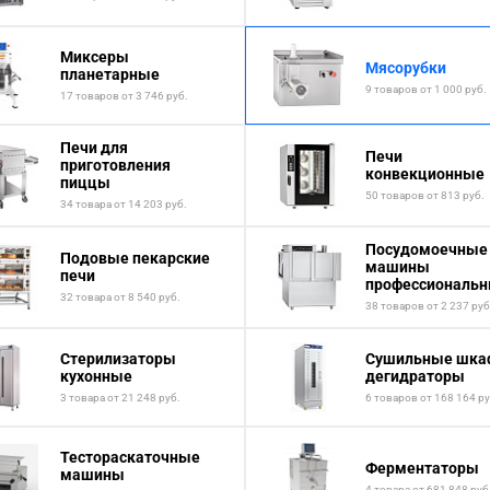
Миксеры
Мясорубки
планетарные
9 товаров от 1 000 руб.
17 товаров от 3 746 руб.
Печи для
Печи
приготовления
конвекционные
пиццы
50 товаров от 813 руб.
34 товара от 14 203 руб.
Посудомоечные
Подовые пекарские
машины
печи
профессиональ
32 товара от 8 540 руб.
38 товаров от 2 237 руб
Стерилизаторы
Сушильные шк
кухонные
дегидраторы
3 товара от 21 248 руб.
6 товаров от 168 164 ру
Тестораскаточные
Ферментаторы
машины
4 товара от 681 848 руб