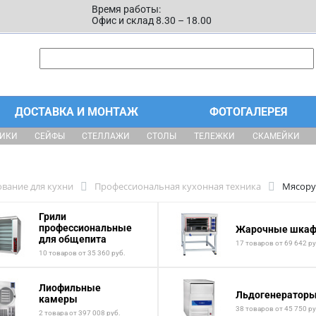
Время работы:
Офис и склад 8.30 – 18.00
ДОСТАВКА И МОНТАЖ
ФОТОГАЛЕРЕЯ
ЩИКИ
СЕЙФЫ
СТЕЛЛАЖИ
СТОЛЫ
ТЕЛЕЖКИ
СКАМЕЙКИ
вание для кухни
Профессиональная кухонная техника
Мясору
Грили
профессиональные
Жарочные шка
для общепита
17 товаров от 69 642 ру
10 товаров от 35 360 руб.
Лиофильные
Льдогенератор
камеры
38 товаров от 45 750 ру
2 товара от 397 008 руб.