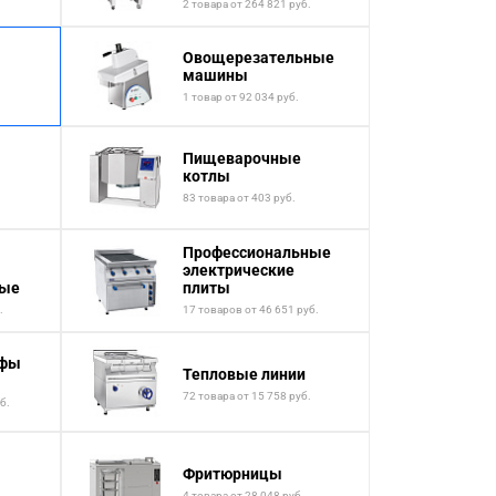
2 товара от 264 821 руб.
Овощерезательные
машины
1 товар от 92 034 руб.
Пищеварочные
котлы
83 товара от 403 руб.
Профессиональные
электрические
ные
плиты
.
17 товаров от 46 651 руб.
афы
Тепловые линии
72 товара от 15 758 руб.
б.
Фритюрницы
.
4 товара от 28 048 руб.