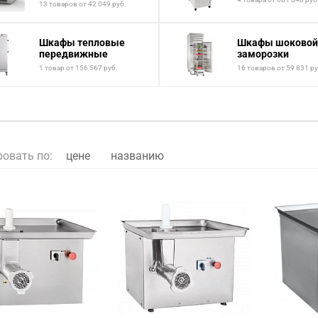
13 товаров от 42 049 руб.
Шкафы тепловые
Шкафы шоковой
передвижные
заморозки
1 товар от 156 567 руб.
16 товаров от 59 831 ру
ровать по:
цене
названию