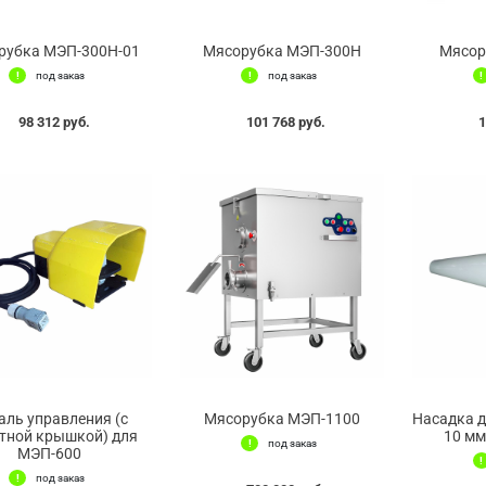
рубка МЭП-300Н-01
Мясорубка МЭП-300Н
Мясор
под заказ
под заказ
98 312 руб.
101 768 руб.
1
аль управления (с
Мясорубка МЭП-1100
Насадка д
тной крышкой) для
10 мм
под заказ
МЭП-600
под заказ