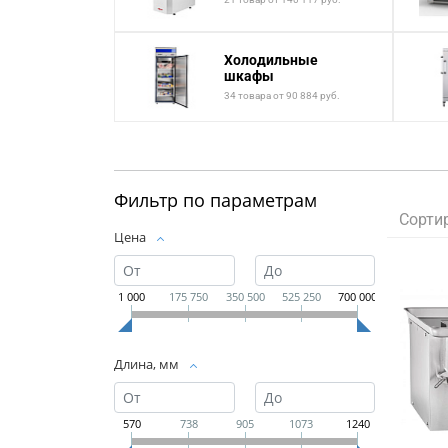
Холодильные
шкафы
34 товара от 90 884 руб.
Фильтр по параметрам
Сорти
Цена
1 000
175 750
350 500
525 250
700 000
Длина, мм
570
738
905
1073
1240