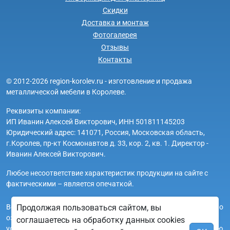
Скидки
Доставка и монтаж
Фотогалерея
Отзывы
Контакты
© 2012-2026 region-korolev.ru - изготовление и продажа
металлической мебели в Королеве.
Реквизиты компании:
ИП Иванин Алексей Викторович, ИНН 501811145203
Юридический адрес: 141071, Россия, Московская область,
г.Королев, пр-кт Космонавтов д. 33, кор. 2, кв. 1. Директор -
Иванин Алексей Викторович.
Любое несоответствие характеристик продукции на сайте с
фактическими – является опечаткой.
Вся информация на сайте region-korolev.ru носит исключительно
Продолжая пользоваться сайтом, вы
ознакомительный и справочный характер и ни при каких
соглашаетесь на обработку данных cookies
условиях не является публичной офертой. Всю дополнительную