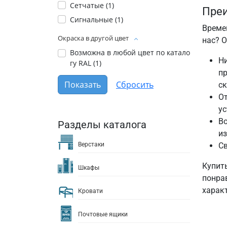
Сетчатые (
1
)
Преи
Сигнальные (
1
)
Време
Окраска в другой цвет
нас? 
Возможна в любой цвет по катало
Н
гу RAL (
1
)
пр
ск
От
у
Во
Разделы каталога
из
Верстаки
Св
Купит
Шкафы
понрав
харак
Кровати
Почтовые ящики