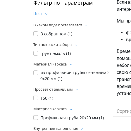
Фильтр по параметрам
Если 
интерн
Цвет
Мы пр
В каком виде поставляется
ф
В собранном (
1
)
в
Тип покраски забора
Време
Грунт-эмаль (
1
)
помощ
Материал каркаса
неболь
свою 
из профильной трубы сечением 2
0х20 мм (
1
)
транс
време
Просвет от земли, мм
устан
150 (
1
)
Материал каркаса
Сорти
Профильная труба 20x20 мм (
1
)
Внутреннее наполнение