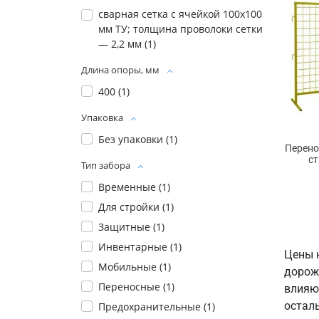
сварная сетка с ячейкой 100х100
мм ТУ; толщина проволоки сетки
— 2,2 мм (
1
)
Длина опоры, мм
400 (
1
)
Упаковка
Без упаковки (
1
)
Перено
с
Тип забора
Временные (
1
)
Для стройки (
1
)
Защитные (
1
)
Инвентарные (
1
)
Цены 
Мобильные (
1
)
дорож
Переносные (
1
)
влияют
осталь
Предохранительные (
1
)