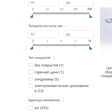
2
64
126
188
250
Толщина-металла, мм
2
5
8
11
14
Тип покрытия
без покрытия (
1
)
тре
горячий цинк (
1
)
сбо
толщин
сендзимир (
5
)
электрохимическое цинковани
е (
72
)
Единица измерения
шт (
292
)