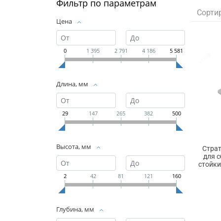
Фильтр по параметрам
Сорти
Цена
0
1 395
2 791
4 186
5 581
Длина, мм
29
147
265
382
500
Высота, мм
Стра
для 
стойки
2
42
81
121
160
Глубина, мм