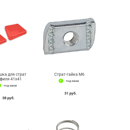
шка для страт
Страт-гайка М6
филя 41х41
под заказ
под заказ
31 руб.
38 руб.