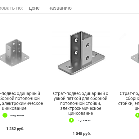
ровать по:
цене
названию
т-подвес одинарный
Страт-подвес одинарный с
Страт-по
сборной потолочной
узкой пяткой для сборной
сборн
, электрохимическое
потолочной стойки,
стойки, э
цинкование
электрохимическое
ц
цинкование
под заказ
под заказ
1 282 руб.
1 045 руб.