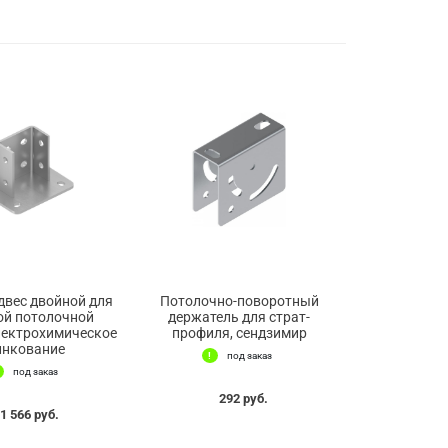
двес двойной для
Потолочно-поворотный
ой потолочной
держатель для страт-
лектрохимическое
профиля, сендзимир
инкование
под заказ
под заказ
292 руб.
1 566 руб.