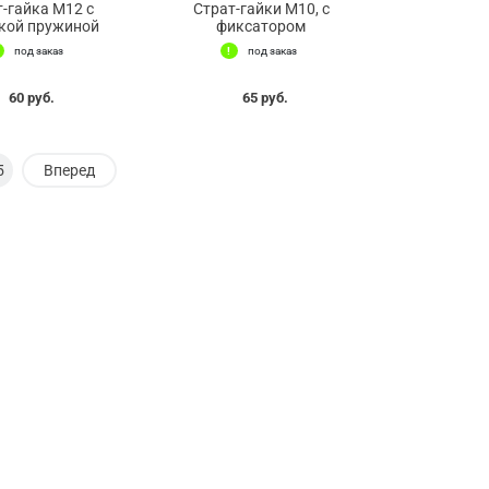
т-гайка М12 с
Страт-гайки М10, с
кой пружиной
фиксатором
под заказ
под заказ
60 руб.
65 руб.
5
Вперед