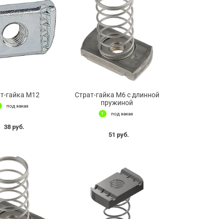
т-гайка М12
Страт-гайка М6 с длинной
пружиной
под заказ
под заказ
38 руб.
51 руб.