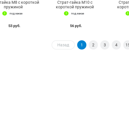
гайка М8 с короткой
Страт-гайка М10 с
Стра
пружиной
короткой пружиной
корот
под заказ
под заказ
53 руб.
56 руб.
Назад
1
2
3
4
1