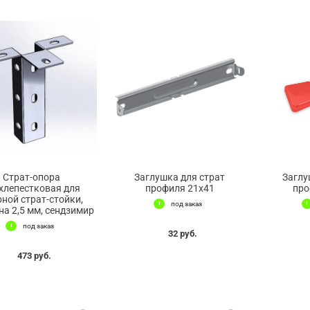
Страт-опора
Заглушка для страт
Заглу
хлепестковая для
профиля 21х41
про
рной страт-стойки,
под заказ
а 2,5 мм, сендзимир
под заказ
32 руб.
473 руб.