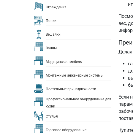
ит
Ограждения
Посмо
Полки
вес, 
инфор
Вешалки
Преи
Ванны
Делая
Медицинская мебель
га
д
Монтажные инженерные системы
вы
бы
Постельные принадлежности
Если 
Профессиональное оборудование для
парам
кухни
рабоче
Стулья
поста
Купите
Торговое оборудование