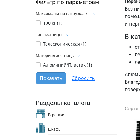
Фильтр по параметрам
Перен
Без ни
Максимальная нагрузка, кг
помещ
100 кг (
1
)
интерн
Тип лестницы
В ка
Телескопическая (
1
)
ст
ле
Материал лестницы
л
Алюминий/Пластик (
1
)
Алюмин
Благо
повер
Разделы каталога
Сорти
Верстаки
Шкафы