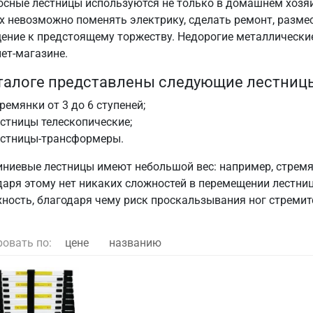
осные лестницы используются не только в домашнем хозяйс
х невозможно поменять электрику, сделать ремонт, размес
ение к предстоящему торжеству. Недорогие металлически
ет-магазине.
талоге представлены следующие лестниц
ремянки от 3 до 6 ступеней;
стницы телескопические;
естницы-трансформеры.
иевые лестницы имеют небольшой вес: например, стремянка
даря этому нет никаких сложностей в перемещении лестн
хность, благодаря чему риск проскальзывания ног стремит
ровать по:
цене
названию