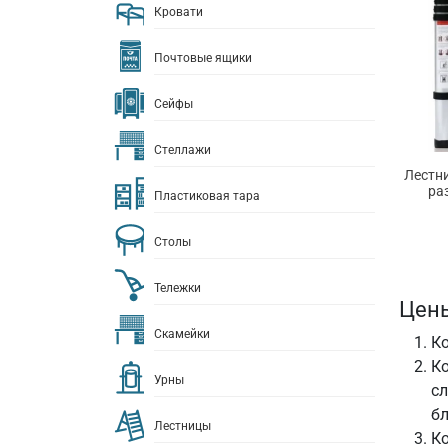
Кровати
Почтовые ящики
Сейфы
Стеллажи
Лестн
ра
Пластиковая тара
Столы
Тележки
Цены
Скамейки
Ко
Ко
Урны
сл
бл
Лестницы
Ко