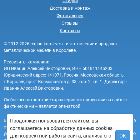
Скидки
Доставка и монтаж
Фотогалерея
Отзывы
Контакты
© 2012-2026 region-korolev.ru - изготовление и продажа
металлической мебели в Королеве.
Реквизиты компании:
ИП Иванин Алексей Викторович, ИНН 501811145203
Юридический адрес: 141071, Россия, Московская область,
г.Королев, пр-кт Космонавтов д. 33, кор. 2, кв. 1. Директор -
Иванин Алексей Викторович.
Любое несоответствие характеристик продукции на сайте с
фактическими – является опечаткой.
Вся информация на сайте region-korolev.ru носит исключительно
Продолжая пользоваться сайтом, вы
ознакомительный и справочный характер и ни при каких
соглашаетесь на обработку данных cookies
условиях не является публичной офертой. Всю дополнительную
для корректной работы сайта, анализа его
ОК
информацию можно узнать по телефонам указанным на сайте.