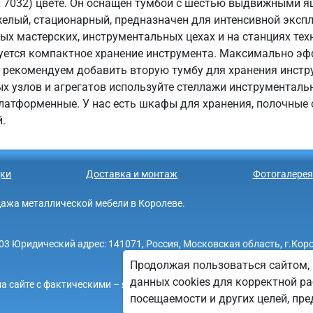
AL 7032) цвете. Он оснащен тумбой с шестью выдвижными 
елый, стационарный, предназначен для интенсивной экспл
х мастерских, инструментальных цехах и на станциях тех
буется компактное хранение инструмента. Максимально эф
 рекомендуем добавить вторую тумбу для хранения инстру
ых узлов и агрегатов используйте стеллажи инструменталь
платформенные. У нас есть шкафы для хранения, полочные 
.
ки
Доставка и монтаж
Фотогалерея
родажа металлической мебели в Королеве.
Юридический адрес: 141071, Россия, Московская область, г.Королев,
Продолжая пользоваться сайтом, 
данных cookies для корректной ра
а сайте с фактическими – является опечаткой.
посещаемости и других целей, п