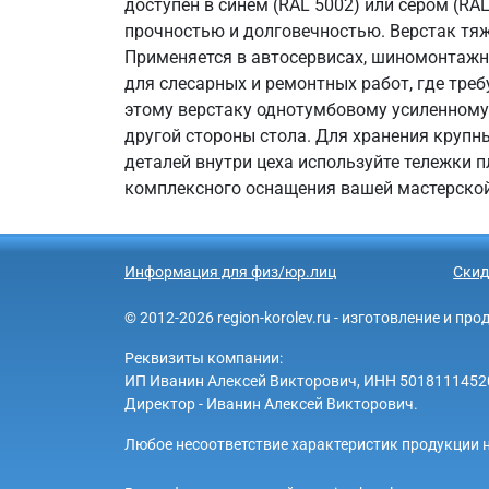
доступен в синем (RAL 5002) или сером (R
прочностью и долговечностью. Верстак тяж
Применяется в автосервисах, шиномонтажны
для слесарных и ремонтных работ, где тре
этому верстаку однотумбовому усиленному
другой стороны стола. Для хранения крупн
деталей внутри цеха используйте тележки 
комплексного оснащения вашей мастерской
Информация для физ/юр.лиц
Скид
© 2012-2026 region-korolev.ru - изготовление и п
Реквизиты компании:
ИП Иванин Алексей Викторович, ИНН 501811145203 
Директор - Иванин Алексей Викторович.
Любое несоответствие характеристик продукции н