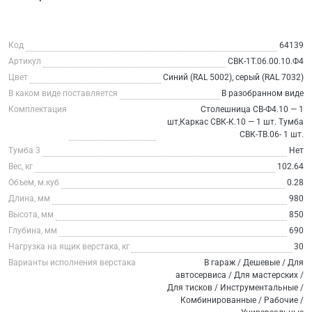
Код
64139
Артикул
СВК-1Т.06.00.10.Ф4
Цвет
Синий (RAL 5002), серый (RAL 7032)
В каком виде поставляется
В разобранном виде
Комплектация
Столешница СВ-Ф4.10 — 1
шт,Каркас СВК-К.10 — 1 шт. Тумба
СВК-ТВ.06- 1 шт.
Тумба 3
Нет
Вес, кг
102.64
Объем, м.куб
0.28
Длина, мм
980
Высота, мм
850
Глубина, мм
690
Нагрузка на ящик верстака, кг
30
Варианты исполнения верстака
В гараж / Дешевые / Для
автосервиса / Для мастерских /
Для тисков / Инструментальные /
Комбинированные / Рабочие /