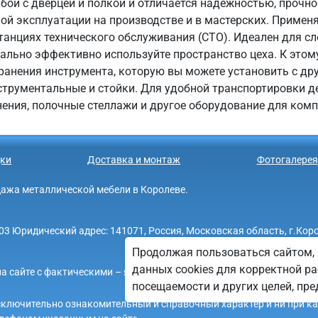
мбой с дверцей и полкой и отличается надежностью, прочн
ой эксплуатации на производстве и в мастерских. Примен
танциях технического обслуживания (СТО). Идеален для сл
ально эффективно используйте пространство цеха. К этом
анения инструмента, которую вы можете установить с дру
нструментальные и стойки. Для удобной транспортировки д
ения, полочные стеллажи и другое оборудование для ком
ки
Доставка и монтаж
Фотогалерея
родажа металлической мебели в Королеве.
Юридический адрес: 141071, Россия, Московская область, г.Королев,
Продолжая пользоваться сайтом, 
данных cookies для корректной ра
а сайте с фактическими – является опечаткой.
посещаемости и других целей, п
 исключительно ознакомительный и справочный характер и ни при к