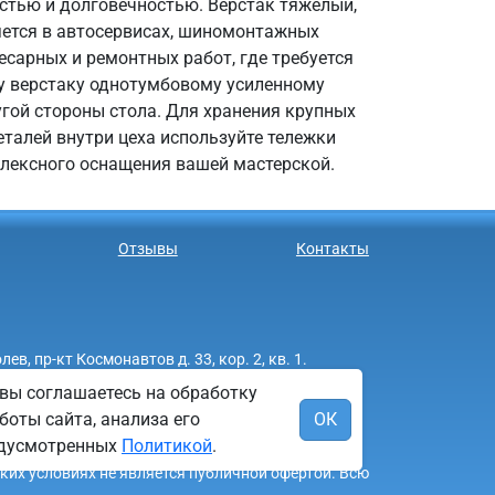
остью и долговечностью. Верстак тяжелый,
яется в автосервисах, шиномонтажных
есарных и ремонтных работ, где требуется
у верстаку однотумбовому усиленному
гой стороны стола. Для хранения крупных
еталей внутри цеха используйте тележки
плексного оснащения вашей мастерской.
Отзывы
Контакты
 пр-кт Космонавтов д. 33, кор. 2, кв. 1.
вы соглашаетесь на обработку
боты сайта, анализа его
ОК
редусмотренных
Политикой
.
аких условиях не является публичной офертой. Всю