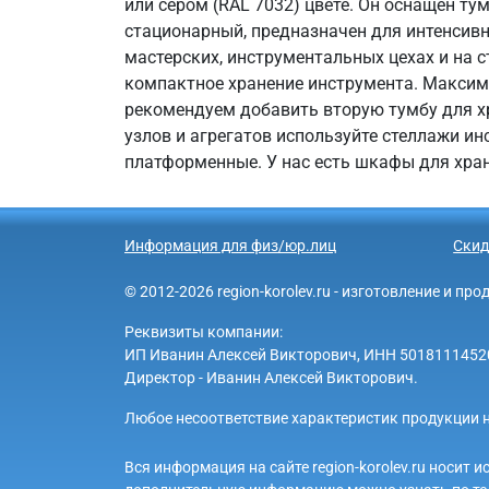
или сером (RAL 7032) цвете. Он оснащен ту
стационарный, предназначен для интенсивн
мастерских, инструментальных цехах и на с
компактное хранение инструмента. Максим
рекомендуем добавить вторую тумбу для хр
узлов и агрегатов используйте стеллажи и
платформенные. У нас есть шкафы для хран
Информация для физ/юр.лиц
Скид
© 2012-2026 region-korolev.ru - изготовление и п
Реквизиты компании:
ИП Иванин Алексей Викторович, ИНН 501811145203 
Директор - Иванин Алексей Викторович.
Любое несоответствие характеристик продукции н
Вся информация на сайте region-korolev.ru носит