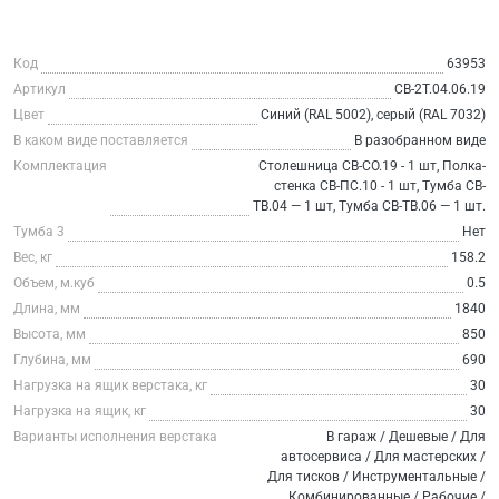
Код
63953
Артикул
СВ-2Т.04.06.19
Цвет
Синий (RAL 5002), серый (RAL 7032)
В каком виде поставляется
В разобранном виде
Комплектация
Столешница СВ-СО.19 - 1 шт, Полка-
стенка СВ-ПС.10 - 1 шт, Тумба СВ-
ТВ.04 — 1 шт, Тумба СВ-ТВ.06 — 1 шт.
Тумба 3
Нет
Вес, кг
158.2
Объем, м.куб
0.5
Длина, мм
1840
Высота, мм
850
Глубина, мм
690
Нагрузка на ящик верстака, кг
30
Нагрузка на ящик, кг
30
Варианты исполнения верстака
В гараж / Дешевые / Для
автосервиса / Для мастерских /
Для тисков / Инструментальные /
Комбинированные / Рабочие /