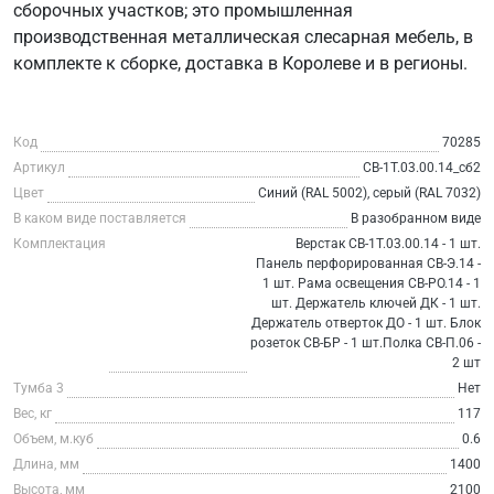
сборочных участков; это промышленная
производственная металлическая слесарная мебель, в
комплекте к сборке, доставка в Королеве и в регионы.
Код
70285
Артикул
СВ-1Т.03.00.14_сб2
Цвет
Синий (RAL 5002), серый (RAL 7032)
В каком виде поставляется
В разобранном виде
Комплектация
Верстак СВ-1Т.03.00.14 - 1 шт.
Панель перфорированная СВ-Э.14 -
1 шт. Рама освещения СВ-РО.14 - 1
шт. Держатель ключей ДК - 1 шт.
Держатель отверток ДО - 1 шт. Блок
розеток СВ-БР - 1 шт.Полка СВ-П.06 -
2 шт
Тумба 3
Нет
Вес, кг
117
Объем, м.куб
0.6
Длина, мм
1400
Высота, мм
2100