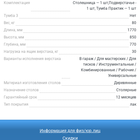
Комплектация
Столешница — 1 шт,Подверстачье -
1 шт, Тумба Практик — 1 шт
Тумба 3
Нет
Вес, кг
80
Длина, мм
1770
Высота, мм
850
Глубина, мм
770
Нагрузка на ящик верстака, кг
30
Варианты исполнения верстака
В гараж / Для мастерских / Для
тисков / Инструментальные /
Комбинированные / Рабочие /
Универсальные
Материал изготовления столов
Деревянные
Назначение столов
Столярные
Гарантийный срок
12 месяцев
Тип покрытия
лак
Информация для физ/юр.лиц
Скидки