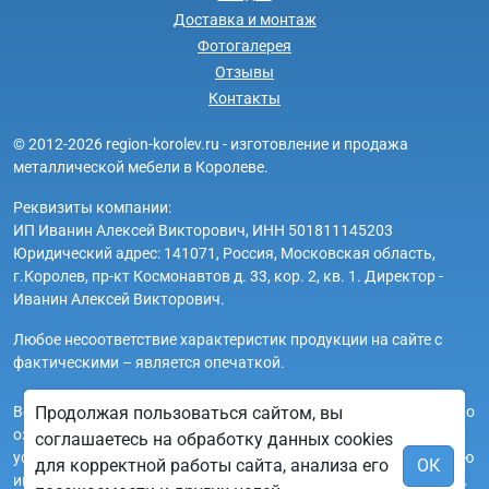
Доставка и монтаж
Фотогалерея
Отзывы
Контакты
© 2012-2026 region-korolev.ru - изготовление и продажа
металлической мебели в Королеве.
Реквизиты компании:
ИП Иванин Алексей Викторович, ИНН 501811145203
Юридический адрес: 141071, Россия, Московская область,
г.Королев, пр-кт Космонавтов д. 33, кор. 2, кв. 1. Директор -
Иванин Алексей Викторович.
Любое несоответствие характеристик продукции на сайте с
фактическими – является опечаткой.
Вся информация на сайте region-korolev.ru носит исключительно
Продолжая пользоваться сайтом, вы
ознакомительный и справочный характер и ни при каких
соглашаетесь на обработку данных cookies
условиях не является публичной офертой. Всю дополнительную
для корректной работы сайта, анализа его
ОК
информацию можно узнать по телефонам указанным на сайте.