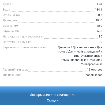
Тумба 3
Нет
Вес, кг
134.1
Объем, м.куб
0.5
Длина, мм
1840
Высота, мм
850
Глубина, мм
690
Нагрузка на ящик верстака, кг
30
Нагрузка на ящик, кг
30
Варианты исполнения верстака
Дешевые / Для мастерских / Для
тисков / Для учебных заведений /
Инструментальные /
Комбинированные / Рабочие /
Универсальные
Гарантийный срок
12 месяцев
Тип покрытия
порошковое
Информация для физ/юр.лиц
Скидки