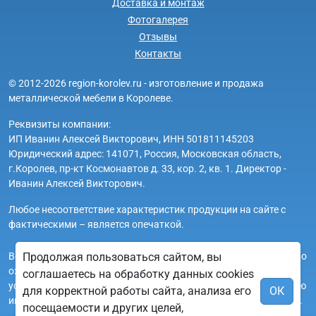
Доставка и монтаж
Фотогалерея
Отзывы
Контакты
© 2012-2026 region-korolev.ru - изготовление и продажа
металлической мебели в Королеве.
Реквизиты компании:
ИП Иванин Алексей Викторович, ИНН 501811145203
Юридический адрес: 141071, Россия, Московская область,
г.Королев, пр-кт Космонавтов д. 33, кор. 2, кв. 1. Директор -
Иванин Алексей Викторович.
Любое несоответствие характеристик продукции на сайте с
фактическими – является опечаткой.
Вся информация на сайте region-korolev.ru носит исключительно
Продолжая пользоваться сайтом, вы
ознакомительный и справочный характер и ни при каких
соглашаетесь на обработку данных cookies
условиях не является публичной офертой. Всю дополнительную
для корректной работы сайта, анализа его
ОК
информацию можно узнать по телефонам указанным на сайте.
посещаемости и других целей,