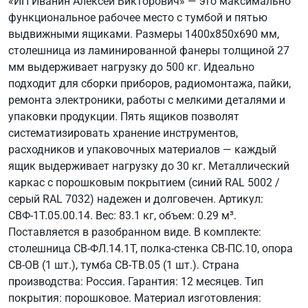
«ИП Иванин Алексей Викторович» — это максимально
функциональное рабочее место с тумбой и пятью
выдвижными ящиками. Размеры 1400x850x690 мм,
столешница из ламинированной фанеры толщиной 27
мм выдерживает нагрузку до 500 кг. Идеально
подходит для сборки приборов, радиомонтажа, пайки,
ремонта электроники, работы с мелкими деталями и
упаковки продукции. Пять ящиков позволят
систематизировать хранение инструментов,
расходников и упаковочных материалов — каждый
ящик выдерживает нагрузку до 30 кг. Металлический
каркас с порошковым покрытием (синий RAL 5002 /
серый RAL 7032) надежен и долговечен. Артикул:
СВФ-1Т.05.00.14. Вес: 83.1 кг, объем: 0.29 м³.
Поставляется в разобранном виде. В комплекте:
столешница СВ-ФЛ.14.1Т, полка-стенка СВ-ПС.10, опора
СВ-ОВ (1 шт.), тумба СВ-ТВ.05 (1 шт.). Страна
производства: Россия. Гарантия: 12 месяцев. Тип
покрытия: порошковое. Материал изготовления: