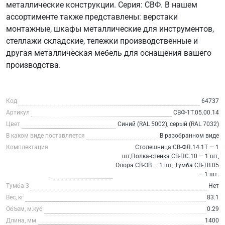
металлические конструкции. Серия: СВФ. В нашем
ассортименте также представлены: верстаки
монтажные, шкафы металлические для инструментов,
стеллажи складские, тележки производственные и
другая металлическая мебель для оснащения вашего
производства.
Код
64737
Артикул
СВФ-1Т.05.00.14
Цвет
Синий (RAL 5002), серый (RAL 7032)
В каком виде поставляется
В разобранном виде
Комплектация
Столешница СВ-ФЛ.14.1Т — 1
шт,Полка-стенка СВ-ПС.10 — 1 шт,
Опора СВ-ОВ — 1 шт, Тумба СВ-ТВ.05
— 1 шт.
Тумба 3
Нет
Вес, кг
83.1
Объем, м.куб
0.29
Длина, мм
1400