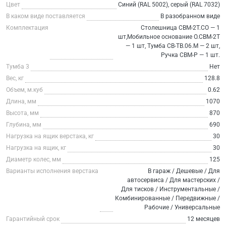
Цвет
Синий (RAL 5002), серый (RAL 7032)
В каком виде поставляется
В разобранном виде
Комплектация
Столешница СВМ-2Т.СО — 1
шт,Мобильное основание О.СВМ-2Т
— 1 шт, Тумба СВ-ТВ.06.М — 2 шт,
Ручка СВМ-Р — 1 шт.
Тумба 3
Нет
Вес, кг
128.8
Объем, м.куб
0.62
Длина, мм
1070
Высота, мм
870
Глубина, мм
690
Нагрузка на ящик верстака, кг
30
Нагрузка на ящик, кг
30
Диаметр колес, мм
125
Варианты исполнения верстака
В гараж / Дешевые / Для
автосервиса / Для мастерских /
Для тисков / Инструментальные /
Комбинированные / Передвижные /
Рабочие / Универсальные
Гарантийный срок
12 месяцев