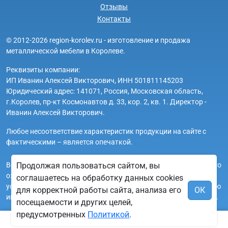
Отзывы
Контакты
© 2012-2026 region-korolev.ru - изготовление и продажа
металлической мебели в Королеве.
Реквизиты компании:
ИП Иванин Алексей Викторович, ИНН 501811145203
Юридический адрес: 141071, Россия, Московская область,
г.Королев, пр-кт Космонавтов д. 33, кор. 2, кв. 1. Директор -
Иванин Алексей Викторович.
Любое несоответствие характеристик продукции на сайте с
фактическими – является опечаткой.
Вся информация на сайте region-korolev.ru носит исключительно
Продолжая пользоваться сайтом, вы
ознакомительный и справочный характер и ни при каких
соглашаетесь на обработку данных cookies
условиях не является публичной офертой. Всю дополнительную
для корректной работы сайта, анализа его
ОК
информацию можно узнать по телефонам указанным на сайте.
посещаемости и других целей,
предусмотренных
Политикой
.