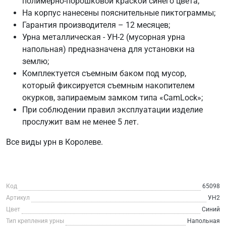
полимерно-порошковой краской синего цвета;
На корпус нанесены пояснительные пиктограммы;
Гарантия производителя – 12 месяцев;
Урна металлическая - УН-2 (мусорная урна
напольная) предназначена для установки на
землю;
Комплектуется съемным баком под мусор,
который фиксируется съемным накопителем
окурков, запираемым замком типа «CamLock»;
При соблюдении правил эксплуатации изделие
прослужит вам не менее 5 лет.
Все виды урн в Королеве.
Код
65098
Артикул
УН2
Цвет
Синий
Тип крепления урны
Напольная