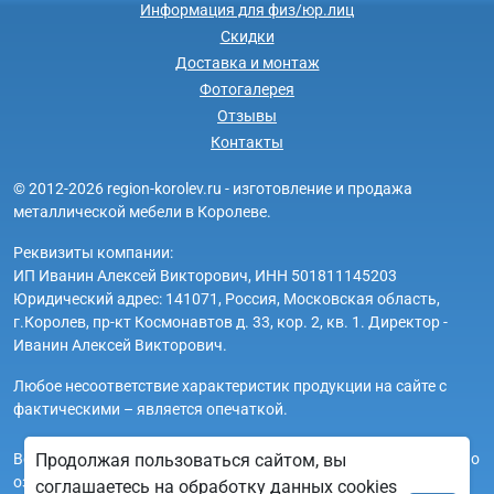
Информация для физ/юр.лиц
Скидки
Доставка и монтаж
Фотогалерея
Отзывы
Контакты
© 2012-2026 region-korolev.ru - изготовление и продажа
металлической мебели в Королеве.
Реквизиты компании:
ИП Иванин Алексей Викторович, ИНН 501811145203
Юридический адрес: 141071, Россия, Московская область,
г.Королев, пр-кт Космонавтов д. 33, кор. 2, кв. 1. Директор -
Иванин Алексей Викторович.
Любое несоответствие характеристик продукции на сайте с
фактическими – является опечаткой.
Вся информация на сайте region-korolev.ru носит исключительно
Продолжая пользоваться сайтом, вы
ознакомительный и справочный характер и ни при каких
соглашаетесь на обработку данных cookies