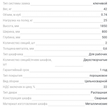
Тип системы замка
ключевой
Вес, кг
42
Объем, м.куб
0.74
Нагрузка на полку, кг
25
Высота, мм
1850
Ширина, мм
800
Глубина, мм
500
Количество секций, шт
2
Толщина-металла, мм
0,6
Тип шкафчика
Для рабочих
Количество секций/ячеек шкафов,
Двухстворчатые
шт
Гарантийный срок
1 год
Тип покрытия
порошковое
Вид сборки
Цельносварной
НДС включен в цену, %
22
Тип двери
Распашная
Конструкция шкафа
Сварные
Материал изготовления шкафа
Металлические