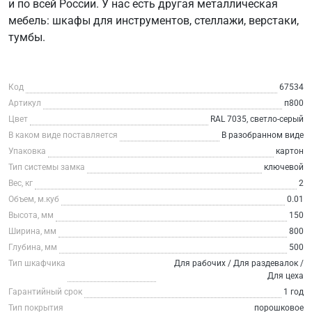
и по всей России. У нас есть другая металлическая
мебель: шкафы для инструментов, стеллажи, верстаки,
тумбы.
Код
67534
Артикул
п800
Цвет
RAL 7035, светло-серый
В каком виде поставляется
В разобранном виде
Упаковка
картон
Тип системы замка
ключевой
Вес, кг
2
Объем, м.куб
0.01
Высота, мм
150
Ширина, мм
800
Глубина, мм
500
Тип шкафчика
Для рабочих / Для раздевалок /
Для цеха
Гарантийный срок
1 год
Тип покрытия
порошковое