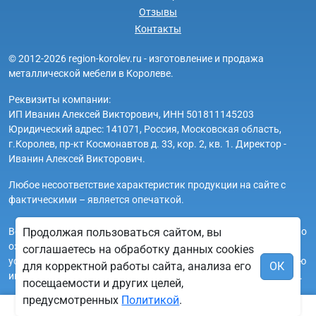
Отзывы
Контакты
© 2012-2026 region-korolev.ru - изготовление и продажа
металлической мебели в Королеве.
Реквизиты компании:
ИП Иванин Алексей Викторович, ИНН 501811145203
Юридический адрес: 141071, Россия, Московская область,
г.Королев, пр-кт Космонавтов д. 33, кор. 2, кв. 1. Директор -
Иванин Алексей Викторович.
Любое несоответствие характеристик продукции на сайте с
фактическими – является опечаткой.
Вся информация на сайте region-korolev.ru носит исключительно
Продолжая пользоваться сайтом, вы
ознакомительный и справочный характер и ни при каких
соглашаетесь на обработку данных cookies
условиях не является публичной офертой. Всю дополнительную
для корректной работы сайта, анализа его
ОК
информацию можно узнать по телефонам указанным на сайте.
посещаемости и других целей,
предусмотренных
Политикой
.