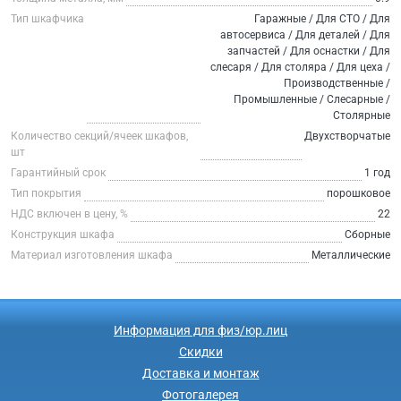
Тип шкафчика
Гаражные / Для СТО / Для
автосервиса / Для деталей / Для
запчастей / Для оснастки / Для
слесаря / Для столяра / Для цеха /
Производственные /
Промышленные / Слесарные /
Столярные
Количество секций/ячеек шкафов,
Двухстворчатые
шт
Гарантийный срок
1 год
Тип покрытия
порошковое
НДС включен в цену, %
22
Конструкция шкафа
Сборные
Материал изготовления шкафа
Металлические
Информация для физ/юр.лиц
Скидки
Доставка и монтаж
Фотогалерея