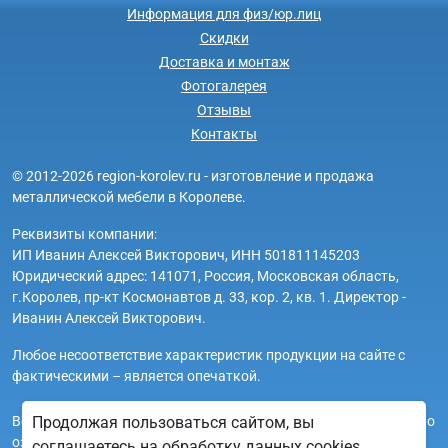
Информация для физ/юр.лиц
Скидки
Доставка и монтаж
Фотогалерея
Отзывы
Контакты
© 2012-2026 region-korolev.ru - изготовление и продажа
металлической мебели в Королеве.
Реквизиты компании:
ИП Иванин Алексей Викторович, ИНН 501811145203
Юридический адрес: 141071, Россия, Московская область,
г.Королев, пр-кт Космонавтов д. 33, кор. 2, кв. 1. Директор -
Иванин Алексей Викторович.
Любое несоответствие характеристик продукции на сайте с
фактическими – является опечаткой.
Вся информация на сайте region-korolev.ru носит исключительно
Продолжая пользоваться сайтом, вы
ознакомительный и справочный характер и ни при каких
соглашаетесь на обработку данных cookies