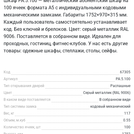
Шкаф РА.5.100 — металлический абонентский шкаф на
100 ячеек формата А5 с индивидуальными кодовыми
механическими замками. Габариты 1752×970×315 мм.
Каждый пользователь самостоятельно устанавливает
код. Без ключей и брелоков. Цвет: серый металлик RAL
9006. Поставляется в собранном виде. Идеален для
проходных, гостиниц, фитнес-клубов. У нас есть другие
товары: одежные шкафы, стеллажи, столы, сейфы.
Код
67305
Артикул
РА.5.100
Тип открывания дверей
Распашные
Цвет
Серый металлик (RAL 9006)
В каком виде поставляется
В собранном виде
Тип системы замка
кодовый механический
Вес, кг
117
Объем, м.куб
0.55
Количество ячеек, шт
100
Высота, мм
1752