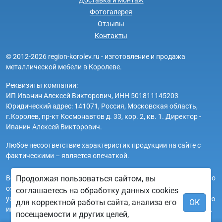
Фотогалерея
Отзывы
Контакты
© 2012-2026 region-korolev.ru - изготовление и продажа
металлической мебели в Королеве.
Реквизиты компании:
ИП Иванин Алексей Викторович, ИНН 501811145203
Юридический адрес: 141071, Россия, Московская область,
г.Королев, пр-кт Космонавтов д. 33, кор. 2, кв. 1. Директор -
Иванин Алексей Викторович.
Любое несоответствие характеристик продукции на сайте с
фактическими – является опечаткой.
Вся информация на сайте region-korolev.ru носит исключительно
Продолжая пользоваться сайтом, вы
ознакомительный и справочный характер и ни при каких
соглашаетесь на обработку данных cookies
условиях не является публичной офертой. Всю дополнительную
для корректной работы сайта, анализа его
ОК
информацию можно узнать по телефонам указанным на сайте.
посещаемости и других целей,