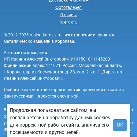
Фотогалерея
Отзывы
Контакты
© 2012-2026 region-korolev.ru - изготовление и продажа
металлической мебели в Королеве.
Реквизиты компании:
ИП Иванин Алексей Викторович, ИНН 501811145203
Юридический адрес: 141071, Россия, Московская область,
г.Королев, пр-кт Космонавтов д. 33, кор. 2, кв. 1. Директор -
Иванин Алексей Викторович.
Любое несоответствие характеристик продукции на сайте с
фактическими – является опечаткой.
Вся информация на сайте region-korolev.ru носит исключительно
Продолжая пользоваться сайтом, вы
ознакомительный и справочный характер и ни при каких
соглашаетесь на обработку данных cookies
условиях не является публичной офертой. Всю дополнительную
для корректной работы сайта, анализа его
ОК
информацию можно узнать по телефонам указанным на сайте.
посещаемости и других целей,