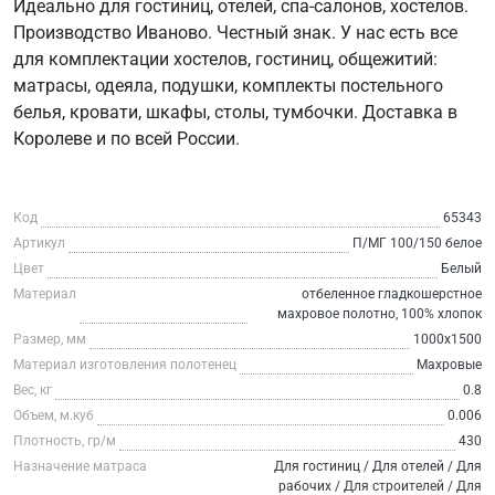
Идеально для гостиниц, отелей, спа-салонов, хостелов.
Производство Иваново. Честный знак. У нас есть все
для комплектации хостелов, гостиниц, общежитий:
матрасы, одеяла, подушки, комплекты постельного
белья, кровати, шкафы, столы, тумбочки. Доставка в
Королеве и по всей России.
Код
65343
Артикул
П/МГ 100/150 белое
Цвет
Белый
Материал
отбеленное гладкошерстное
махровое полотно, 100% хлопок
Размер, мм
1000х1500
Материал изготовления полотенец
Махровые
Вес, кг
0.8
Объем, м.куб
0.006
Плотность, гр/м
430
Назначение матраса
Для гостиниц / Для отелей / Для
рабочих / Для строителей / Для