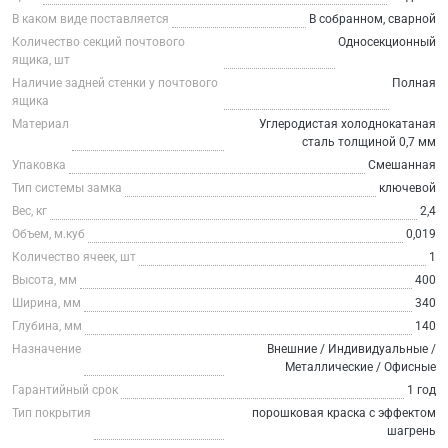
В каком виде поставляется
В собранном, сварной
Количество секций почтового
Односекционный
ящика, шт
Наличие задней стенки у почтового
Полная
ящика
Материал
Углеродистая холоднокатаная
сталь толщиной 0,7 мм
Упаковка
Смешанная
Тип системы замка
ключевой
Вес, кг
2,4
Объем, м.куб
0,019
Количество ячеек, шт
1
Высота, мм
400
Ширина, мм
340
Глубина, мм
140
Назначение
Внешние / Индивидуальные /
Металлические / Офисные
Гарантийный срок
1 год
Тип покрытия
порошковая краска с эффектом
шагрень