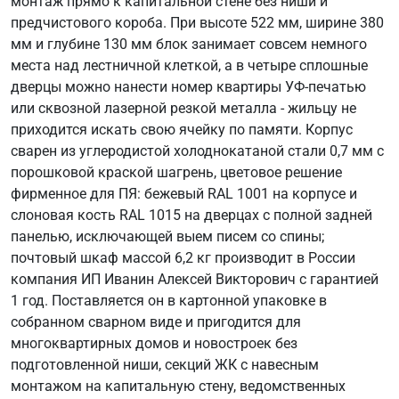
монтаж прямо к капитальной стене без ниши и
предчистового короба. При высоте 522 мм, ширине 380
мм и глубине 130 мм блок занимает совсем немного
места над лестничной клеткой, а в четыре сплошные
дверцы можно нанести номер квартиры УФ-печатью
или сквозной лазерной резкой металла - жильцу не
приходится искать свою ячейку по памяти. Корпус
сварен из углеродистой холоднокатаной стали 0,7 мм с
порошковой краской шагрень, цветовое решение
фирменное для ПЯ: бежевый RAL 1001 на корпусе и
слоновая кость RAL 1015 на дверцах с полной задней
панелью, исключающей выем писем со спины;
почтовый шкаф массой 6,2 кг производит в России
компания ИП Иванин Алексей Викторович с гарантией
1 год. Поставляется он в картонной упаковке в
собранном сварном виде и пригодится для
многоквартирных домов и новостроек без
подготовленной ниши, секций ЖК с навесным
монтажом на капитальную стену, ведомственных