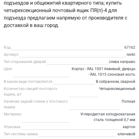
подъездов и общежитий квартирного типа; купить
четырехсекционный почтовый ящик ПЯ(п)-4 для
подъезда предлагаем напрямую от производителя с
доставкой в ваш город.
Код
67162
Артикул
пя4п
Тип открывания дверей
слева направо
Цвет
Корпус - RAL 1001 бежевый; дверцы
- RAL 1015 слоновая кость
В каком виде поставляется
В собранном, сварной
Количество секций почтового
Четырехсекционный
ящика, шт
Наличие задней стенки у почтового
Полная
ящика
Материал
Углеродистая холоднокатаная
сталь толщиной 0,7 мм
Упаковка
картон
Тип системы замка
ключевой