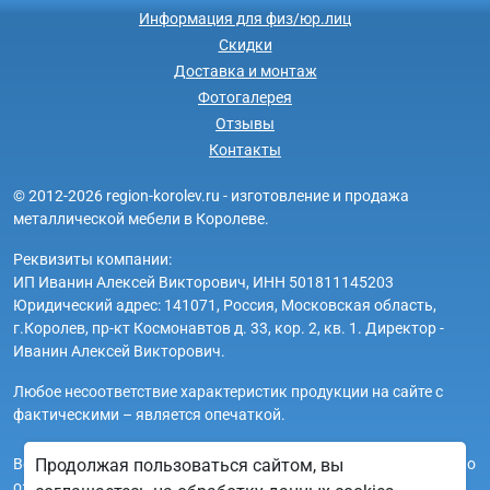
Информация для физ/юр.лиц
Скидки
Доставка и монтаж
Фотогалерея
Отзывы
Контакты
© 2012-2026 region-korolev.ru - изготовление и продажа
металлической мебели в Королеве.
Реквизиты компании:
ИП Иванин Алексей Викторович, ИНН 501811145203
Юридический адрес: 141071, Россия, Московская область,
г.Королев, пр-кт Космонавтов д. 33, кор. 2, кв. 1. Директор -
Иванин Алексей Викторович.
Любое несоответствие характеристик продукции на сайте с
фактическими – является опечаткой.
Вся информация на сайте region-korolev.ru носит исключительно
Продолжая пользоваться сайтом, вы
ознакомительный и справочный характер и ни при каких