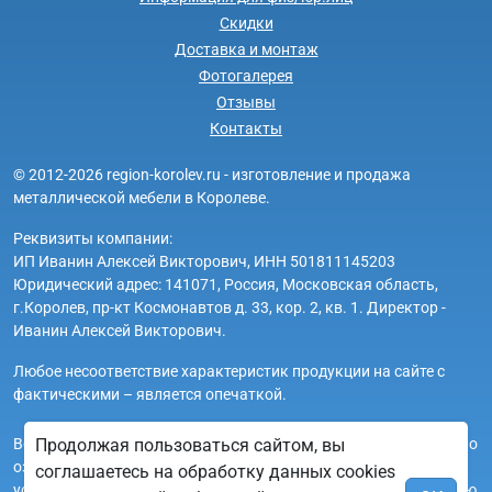
Скидки
Доставка и монтаж
Фотогалерея
Отзывы
Контакты
© 2012-2026 region-korolev.ru - изготовление и продажа
металлической мебели в Королеве.
Реквизиты компании:
ИП Иванин Алексей Викторович, ИНН 501811145203
Юридический адрес: 141071, Россия, Московская область,
г.Королев, пр-кт Космонавтов д. 33, кор. 2, кв. 1. Директор -
Иванин Алексей Викторович.
Любое несоответствие характеристик продукции на сайте с
фактическими – является опечаткой.
Вся информация на сайте region-korolev.ru носит исключительно
Продолжая пользоваться сайтом, вы
ознакомительный и справочный характер и ни при каких
соглашаетесь на обработку данных cookies
условиях не является публичной офертой. Всю дополнительную