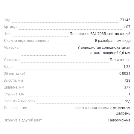
Код
73145
Артикул
зс07
Цвет
Полностью RAL 7035, светло-серый
В каком виде поставляется
В разобранном виде
Материал
Углеродистая холоднокатаная
сталь толщиной 0,6 мм
Упаковка
Полиэтилен
Вес, кг
1,22
Объем, м.куб
0,0021
Высота, мм
728
Ширина, мм
377
Глубина, мм
1
Гарантийный срок
1 год
Тип покрытия
порошковая краска с эффектом
шагрень
Окраска в другой цвет
Невозможна