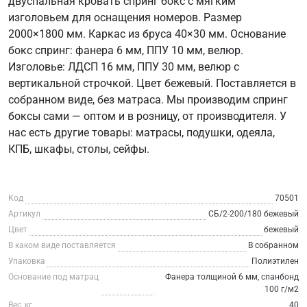
двуспальная кровать спринг бокс с мягким
изголовьем для оснащения номеров. Размер
2000×1800 мм. Каркас из бруса 40×30 мм. Основание
бокс спринг: фанера 6 мм, ППУ 10 мм, велюр.
Изголовье: ЛДСП 16 мм, ППУ 30 мм, велюр с
вертикальной строчкой. Цвет бежевый. Поставляется в
собранном виде, без матраса. Мы производим спринг
боксы сами — оптом и в розницу, от производителя. У
нас есть другие товары: матрасы, подушки, одеяла,
КПБ, шкафы, столы, сейфы.
Код
70501
Артикул
СБ/2-200/180 бежевый
Цвет
бежевый
В каком виде поставляется
В собранном
Упаковка
Полиэтилен
Основание под матрац
Фанера толщиной 6 мм, спанбонд
100 г/м2
Вес, кг
40