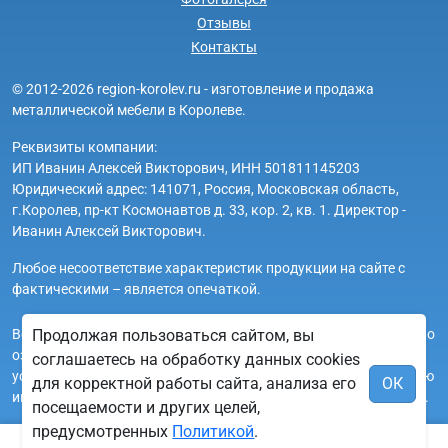
Отзывы
Контакты
© 2012-2026 region-korolev.ru - изготовление и продажа
металлической мебели в Королеве.
Реквизиты компании:
ИП Иванин Алексей Викторович, ИНН 501811145203
Юридический адрес: 141071, Россия, Московская область,
г.Королев, пр-кт Космонавтов д. 33, кор. 2, кв. 1. Директор -
Иванин Алексей Викторович.
Любое несоответствие характеристик продукции на сайте с
фактическими – является опечаткой.
Вся информация на сайте region-korolev.ru носит исключительно
Продолжая пользоваться сайтом, вы
ознакомительный и справочный характер и ни при каких
соглашаетесь на обработку данных cookies
условиях не является публичной офертой. Всю дополнительную
для корректной работы сайта, анализа его
ОК
информацию можно узнать по телефонам указанным на сайте.
посещаемости и других целей,
предусмотренных
Политикой
.