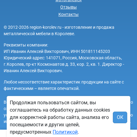
Отзывы
Контакты
© 2012-2026 region-korolev.ru - изготовление и продажа
металлической мебели в Королеве.
Реквизиты компании:
ИП Иванин Алексей Викторович, ИНН 501811145203
Юридический адрес: 141071, Россия, Московская область,
г.Королев, пр-кт Космонавтов д. 33, кор. 2, кв. 1. Директор -
Иванин Алексей Викторович.
Любое несоответствие характеристик продукции на сайте с
фактическими – является опечаткой.
Вся информация на сайте region-korolev.ru носит исключительно
Продолжая пользоваться сайтом, вы
ознакомительный и справочный характер и ни при каких
соглашаетесь на обработку данных cookies
условиях не является публичной офертой. Всю дополнительную
для корректной работы сайта, анализа его
ОК
информацию можно узнать по телефонам указанным на сайте.
посещаемости и других целей,
предусмотренных
Политикой
.