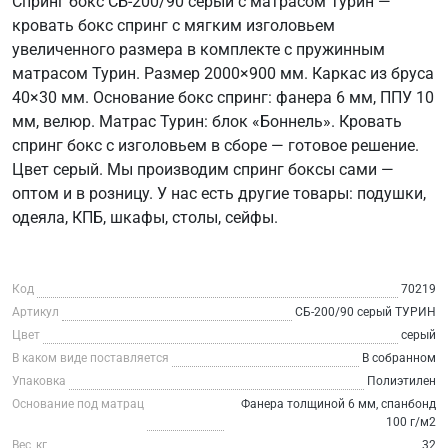
Спринг бокс СБ-200/90 серый с матрасом Турин —
кровать бокс спринг с мягким изголовьем
увеличенного размера в комплекте с пружинным
матрасом Турин. Размер 2000×900 мм. Каркас из бруса
40×30 мм. Основание бокс спринг: фанера 6 мм, ППУ 10
мм, велюр. Матрас Турин: блок «Боннель». Кровать
спринг бокс с изголовьем в сборе — готовое решение.
Цвет серый. Мы производим спринг боксы сами —
оптом и в розницу. У нас есть другие товары: подушки,
одеяла, КПБ, шкафы, столы, сейфы.
Код
70219
Артикул
СБ-200/90 серый ТУРИН
Цвет
серый
В каком виде поставляется
В собранном
Упаковка
Полиэтилен
Основание под матрац
Фанера толщиной 6 мм, спанбонд
100 г/м2
Вес, кг
32