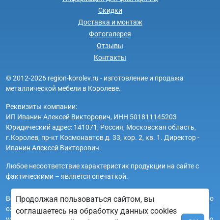
Скидки
Доставка и монтаж
Фотогалерея
Отзывы
Контакты
© 2012-2026 region-korolev.ru - изготовление и продажа
металлической мебели в Королеве.
Реквизиты компании:
ИП Иванин Алексей Викторович, ИНН 501811145203
Юридический адрес: 141071, Россия, Московская область,
г.Королев, пр-кт Космонавтов д. 33, кор. 2, кв. 1. Директор -
Иванин Алексей Викторович.
Любое несоответствие характеристик продукции на сайте с
фактическими – является опечаткой.
Вся информация на сайте region-korolev.ru носит исключительно
Продолжая пользоваться сайтом, вы
ознакомительный и справочный характер и ни при каких
соглашаетесь на обработку данных cookies
условиях не является публичной офертой. Всю дополнительную