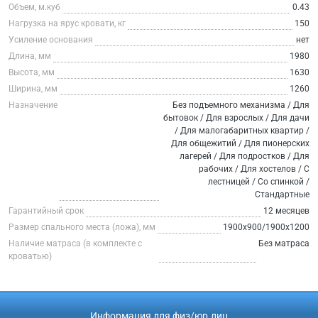
Объем, м.куб
0.43
Нагрузка на ярус кровати, кг
150
Усиление основания
нет
Длина, мм
1980
Высота, мм
1630
Ширина, мм
1260
Назначение
Без подъемного механизма / Для
бытовок / Для взрослых / Для дачи
/ Для малогабаритных квартир /
Для общежитий / Для пионерских
лагерей / Для подростков / Для
рабочих / Для хостелов / С
лестницей / Со спинкой /
Стандартные
Гарантийный срок
12 месяцев
Размер спального места (ложа), мм
1900х900/1900х1200
Наличие матраса (в комплекте с
Без матраса
кроватью)
Информация для физ/юр.лиц