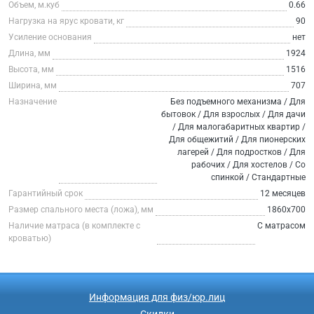
Объем, м.куб
0.66
Нагрузка на ярус кровати, кг
90
Усиление основания
нет
Длина, мм
1924
Высота, мм
1516
Ширина, мм
707
Назначение
Без подъемного механизма / Для
бытовок / Для взрослых / Для дачи
/ Для малогабаритных квартир /
Для общежитий / Для пионерских
лагерей / Для подростков / Для
рабочих / Для хостелов / Со
спинкой / Стандартные
Гарантийный срок
12 месяцев
Размер спального места (ложа), мм
1860х700
Наличие матраса (в комплекте с
С матрасом
кроватью)
Информация для физ/юр.лиц
Скидки