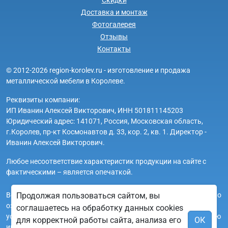
Доставка и монтаж
Фотогалерея
Отзывы
Контакты
© 2012-2026 region-korolev.ru - изготовление и продажа
металлической мебели в Королеве.
Реквизиты компании:
ИП Иванин Алексей Викторович, ИНН 501811145203
Юридический адрес: 141071, Россия, Московская область,
г.Королев, пр-кт Космонавтов д. 33, кор. 2, кв. 1. Директор -
Иванин Алексей Викторович.
Любое несоответствие характеристик продукции на сайте с
фактическими – является опечаткой.
Вся информация на сайте region-korolev.ru носит исключительно
Продолжая пользоваться сайтом, вы
ознакомительный и справочный характер и ни при каких
соглашаетесь на обработку данных cookies
условиях не является публичной офертой. Всю дополнительную
для корректной работы сайта, анализа его
ОК
информацию можно узнать по телефонам указанным на сайте.