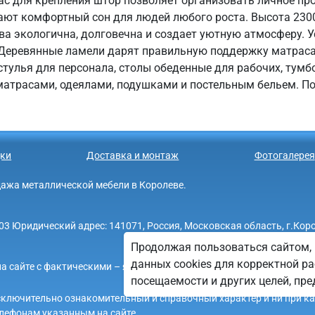
с для крепления штор позволяет организовать личное пр
ают комфортный сон для людей любого роста. Высота 230
ва экологична, долговечна и создает уютную атмосферу. У
 Деревянные ламели дарят правильную поддержку матраса
тулья для персонала, столы обеденные для рабочих, тум
атрасами, одеялами, подушками и постельным бельем. По
ки
Доставка и монтаж
Фотогалерея
родажа металлической мебели в Королеве.
Юридический адрес: 141071, Россия, Московская область, г.Королев,
Продолжая пользоваться сайтом, 
данных cookies для корректной ра
а сайте с фактическими – является опечаткой.
посещаемости и других целей, п
 исключительно ознакомительный и справочный характер и ни при к
лефонам указанным на сайте.