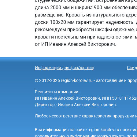
студенческих общежитий. Встроенный карка
длина 2000 мм и ширина 900 мм обеспечив
размещение. Кровать из натурального дере
доски 100х20 мм гарантирует надежность.
рекомендуем приобрести шкафы одежные, с
кровати постельными принадлежностями: м
от ИП Иванин Алексей Викторович.
Информация для физ/юр.лиц
Скид
© 2012-2026 region-korolev.ru - изготовление и п
Реквизиты компании:
ИП Иванин Алексей Викторович, ИНН 501811145203 
Директор - Иванин Алексей Викторович.
Любое несоответствие характеристик продукции н
Вся информация на сайте region-korolev.ru носит
дополнительную информацию можно узнать по те