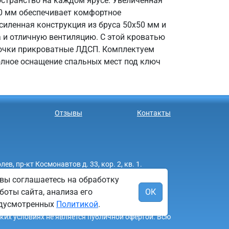
остранство на каждом ярусе. Увеличенная
0 мм обеспечивает комфортное
силенная конструкция из бруса 50х50 мм и
 и отличную вентиляцию. С этой кроватью
бочки прикроватные ЛДСП. Комплектуем
лное оснащение спальных мест под ключ
Отзывы
Контакты
 пр-кт Космонавтов д. 33, кор. 2, кв. 1.
вы соглашаетесь на обработку
боты сайта, анализа его
ОК
редусмотренных
Политикой
.
аких условиях не является публичной офертой. Всю