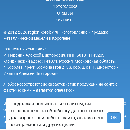
Фотогалерея
Отзывы
Контакты
© 2012-2026 region-korolev.ru - изготовление и продажа
металлической мебели в Королеве.
Реквизиты компании:
ИП Иванин Алексей Викторович, ИНН 501811145203
Юридический адрес: 141071, Россия, Московская область,
г.Королев, пр-кт Космонавтов д. 33, кор. 2, кв. 1. Директор -
Иванин Алексей Викторович.
Любое несоответствие характеристик продукции на сайте с
фактическими – является опечаткой.
Вся информация на сайте region-korolev.ru носит исключительно
Продолжая пользоваться сайтом, вы
ознакомительный и справочный характер и ни при каких
соглашаетесь на обработку данных cookies
условиях не является публичной офертой. Всю дополнительную
для корректной работы сайта, анализа его
ОК
информацию можно узнать по телефонам указанным на сайте.
посещаемости и других целей,