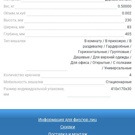
Вес, кг
0.50000
Объем, м.куб
0.002
Высота, мм
230
Ширина, мм
83
Глубина, мм
405
Тип вешалки
В комнату / В прихожую / В
раздевалку / Гардеробные /
Горизонтальные / Групповые /
Дешевые / Для верхней одежды /
Для офиса / Открытые / С полками
/ Универсальные
Количество крючков
4
Мобильность вешалки
Стационарные
Размер индивидуальной упаковки,
410x170x30
мм
Информация для физ/юр.лиц
Скидки
Доставка и монтаж