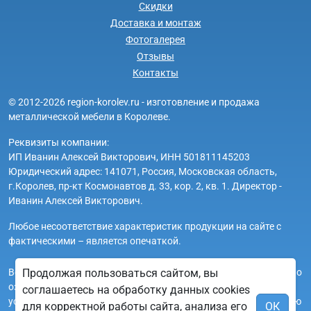
Скидки
Доставка и монтаж
Фотогалерея
Отзывы
Контакты
© 2012-2026 region-korolev.ru - изготовление и продажа
металлической мебели в Королеве.
Реквизиты компании:
ИП Иванин Алексей Викторович, ИНН 501811145203
Юридический адрес: 141071, Россия, Московская область,
г.Королев, пр-кт Космонавтов д. 33, кор. 2, кв. 1. Директор -
Иванин Алексей Викторович.
Любое несоответствие характеристик продукции на сайте с
фактическими – является опечаткой.
Вся информация на сайте region-korolev.ru носит исключительно
Продолжая пользоваться сайтом, вы
ознакомительный и справочный характер и ни при каких
соглашаетесь на обработку данных cookies
условиях не является публичной офертой. Всю дополнительную
для корректной работы сайта, анализа его
ОК