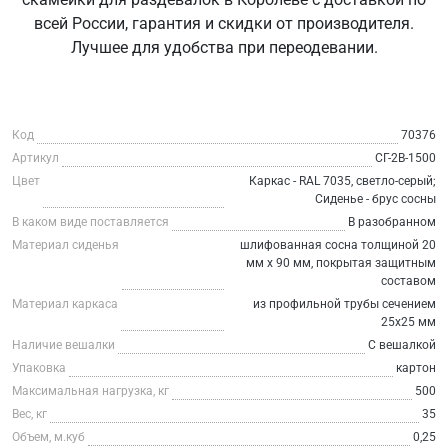
всей России, гарантия и скидки от производителя.
Лучшее для удобства при переодевании.
Код
70376
Артикул
СГ-2В-1500
Цвет
Каркас - RAL 7035, светло-серый;
Сиденье - брус сосны
В каком виде поставляется
В разобранном
Материал сиденья
шлифованная сосна толщиной 20
мм х 90 мм, покрытая защитным
составом
Материал каркаса
из профильной трубы сечением
25х25 мм
Наличие вешалки
С вешалкой
Упаковка
картон
Максимальная нагрузка, кг
500
Вес, кг
35
Объем, м.куб
0,25