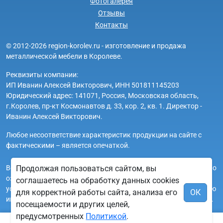
Фотогалерея
Отзывы
Контакты
© 2012-2026 region-korolev.ru - изготовление и продажа
металлической мебели в Королеве.
Реквизиты компании:
ИП Иванин Алексей Викторович, ИНН 501811145203
Юридический адрес: 141071, Россия, Московская область,
г.Королев, пр-кт Космонавтов д. 33, кор. 2, кв. 1. Директор -
Иванин Алексей Викторович.
Любое несоответствие характеристик продукции на сайте с
фактическими – является опечаткой.
Вся информация на сайте region-korolev.ru носит исключительно
Продолжая пользоваться сайтом, вы
ознакомительный и справочный характер и ни при каких
соглашаетесь на обработку данных cookies
условиях не является публичной офертой. Всю дополнительную
для корректной работы сайта, анализа его
ОК
информацию можно узнать по телефонам указанным на сайте.
посещаемости и других целей,
предусмотренных
Политикой
.