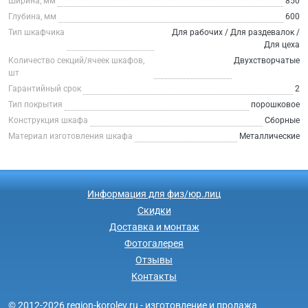
Ширина, мм
850
Глубина, мм
600
Тип шкафчика
Для рабочих / Для раздевалок /
Для цеха
Количество секций/ячеек шкафов,
Двухстворчатые
шт
Гарантийный срок
2
Тип покрытия
порошковое
Конструкция шкафа
Сборные
Материал изготовления шкафа
Металлические
Информация для физ/юр.лиц
Скидки
Доставка и монтаж
Фотогалерея
Отзывы
Контакты
© 2012-2026 region-korolev.ru - изготовление и продажа