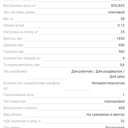
Внутренняя высота
855/855
Тип системы замка
ключевой
Вес, кг
28
Объем, м.куб
0.13
Нагрузка на полку, кг
25
Высота, мм
1830
Ширина, мм
600
Глубина, мм
500
Количество секций, шт
4
Толщина-металла, мм
0,6
Тип шкафчика
Для рабочих / Для раздевалок /
Для цеха
Количество секций/ячеек шкафов,
Четырехстворчатые
шт
Гарантийный срок
1
Тип покрытия
порошковое
Внутренняя глубина
468
Вид сборки
На саморезах и винтах
НДС включен в цену, %
22
Тип двери
Распашная