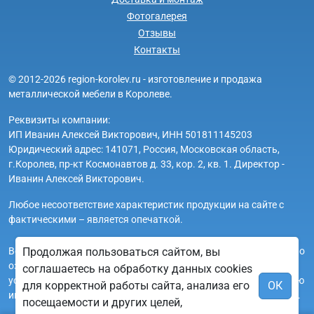
Фотогалерея
Отзывы
Контакты
© 2012-2026 region-korolev.ru - изготовление и продажа
металлической мебели в Королеве.
Реквизиты компании:
ИП Иванин Алексей Викторович, ИНН 501811145203
Юридический адрес: 141071, Россия, Московская область,
г.Королев, пр-кт Космонавтов д. 33, кор. 2, кв. 1. Директор -
Иванин Алексей Викторович.
Любое несоответствие характеристик продукции на сайте с
фактическими – является опечаткой.
Вся информация на сайте region-korolev.ru носит исключительно
Продолжая пользоваться сайтом, вы
ознакомительный и справочный характер и ни при каких
соглашаетесь на обработку данных cookies
условиях не является публичной офертой. Всю дополнительную
для корректной работы сайта, анализа его
ОК
информацию можно узнать по телефонам указанным на сайте.
посещаемости и других целей,