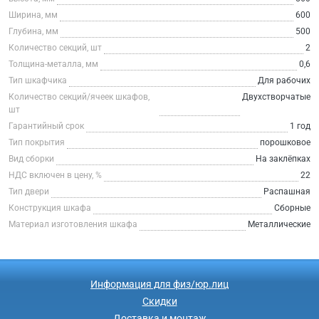
Ширина, мм
600
Глубина, мм
500
Количество секций, шт
2
Толщина-металла, мм
0,6
Тип шкафчика
Для рабочих
Количество секций/ячеек шкафов,
Двухстворчатые
шт
Гарантийный срок
1 год
Тип покрытия
порошковое
Вид сборки
На заклёпках
НДС включен в цену, %
22
Тип двери
Распашная
Конструкция шкафа
Сборные
Материал изготовления шкафа
Металлические
Информация для физ/юр.лиц
Скидки
Доставка и монтаж