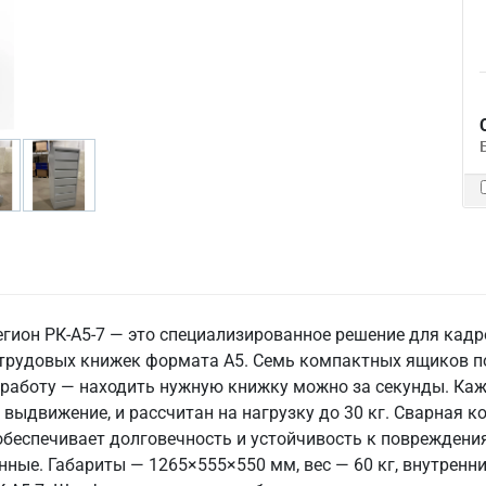
ион РК-А5-7 — это специализированное решение для кадров
и трудовых книжек формата А5. Семь компактных ящиков 
а работу — находить нужную книжку можно за секунды. К
ыдвижение, и рассчитан на нагрузку до 30 кг. Сварная к
 обеспечивает долговечность и устойчивость к поврежде
ые. Габариты — 1265×555×550 мм, вес — 60 кг, внутренн