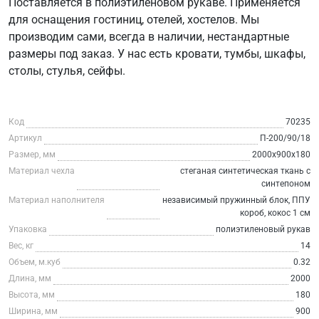
Поставляется в полиэтиленовом рукаве. Применяется
для оснащения гостиниц, отелей, хостелов. Мы
производим сами, всегда в наличии, нестандартные
размеры под заказ. У нас есть кровати, тумбы, шкафы,
столы, стулья, сейфы.
Код
70235
Артикул
П-200/90/18
Размер, мм
2000х900х180
Материал чехла
стеганая синтетическая ткань с
синтепоном
Материал наполнителя
независимый пружинный блок, ППУ
короб, кокос 1 см
Упаковка
полиэтиленовый рукав
Вес, кг
14
Объем, м.куб
0.32
Длина, мм
2000
Высота, мм
180
Ширина, мм
900