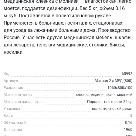
медицинская клеенка с молнией — влагостойкая, легко
моется, поддается дезинфекции. Вес 5 кг, объем 0.16
м.куб. Поставляется в полиэтиленовом рукаве.
Применяется в больницах, госпиталях, стационарах,
для ухода за лежачими больными дома. Производство
Россия. У нас есть другая медицинская мебель: шкафы
для лекарств, тележки медицинские, столики, биксы,
носилки.
Код
65992
Артикул
Матрац 2-х МЕД (800)
Размер, мм
1960х800х100
Материал чехла
клеенка медицинская с молнией
Материал наполнителя
Поролон, плотность 25 ед
Упаковка
полиэтиленовый рукав
Вес, кг
5
Объем, м.куб
0.16
Длина, мм
1960